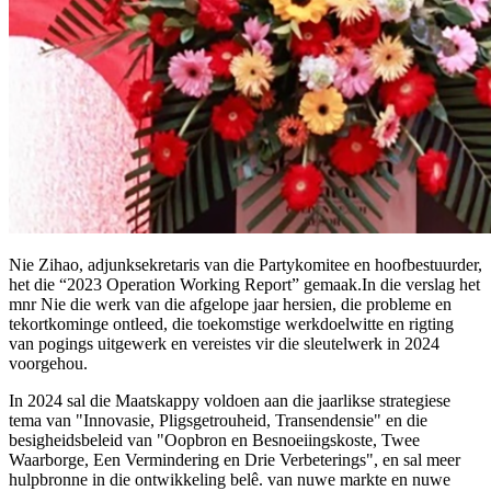
Nie Zihao, adjunksekretaris van die Partykomitee en hoofbestuurder,
het die “2023 Operation Working Report” gemaak.In die verslag het
mnr Nie die werk van die afgelope jaar hersien, die probleme en
tekortkominge ontleed, die toekomstige werkdoelwitte en rigting
van pogings uitgewerk en vereistes vir die sleutelwerk in 2024
voorgehou.
In 2024 sal die Maatskappy voldoen aan die jaarlikse strategiese
tema van "Innovasie, Pligsgetrouheid, Transendensie" en die
besigheidsbeleid van "Oopbron en Besnoeiingskoste, Twee
Waarborge, Een Vermindering en Drie Verbeterings", en sal meer
hulpbronne in die ontwikkeling belê. van nuwe markte en nuwe