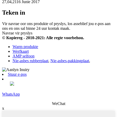
27,04,2116 Junie 2017
Teken in
Vir navrae oor ons produkte of pryslys, los asseblief jou e-pos aan
ons en ons sal binne 24 uur kontak maak.
Navrae vir pryslys
© Kopiereg - 2010-2021: Alle regte voorbehou.
Warm produkte
Werfkaart
AMP selfoon
Nie-asbes rubberplaat
,
Nie-asbes-pakkingplaat
,
Stuur e-pos
WhatsApp
WeChat
x