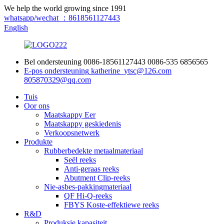
We help the world growing since 1991
whatsapp/wechat ：8618561127443
English
Bel ondersteuning
0086-18561127443
0086-535 6856565
E-pos ondersteuning
katherine_ytsc@126.com
805870329@qq.com
Tuis
Oor ons
Maatskappy Eer
Maatskappy geskiedenis
Verkoopsnetwerk
Produkte
Rubberbedekte metaalmateriaal
Seël reeks
Anti-geraas reeks
Abutment Clip-reeks
Nie-asbes-pakkingmateriaal
QF Hi-Q-reeks
FBYS Koste-effektiewe reeks
R&D
Produksie kapasiteit