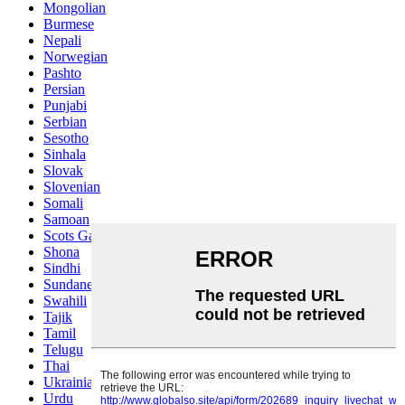
Mongolian
Burmese
Nepali
Norwegian
Pashto
Persian
Punjabi
Serbian
Sesotho
Sinhala
Slovak
Slovenian
Somali
Samoan
Scots Gaelic
Shona
Sindhi
Sundanese
Swahili
Tajik
Tamil
Telugu
Thai
Ukrainian
Urdu